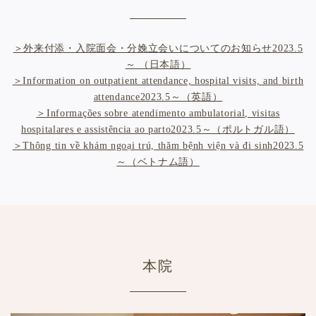
＞外来付添・入院面会・分娩立会いについてのお知らせ2023.5
～ （日本語）
＞Information on outpatient attendance, hospital visits, and birth
attendance2023.5～（英語）
＞Informações sobre atendimento ambulatorial, visitas
hospitalares e assistência ao parto2023.5～（ポルトガル語）
＞Thông tin về khám ngoại trú, thăm bệnh viện và đi sinh2023.5
～（ベトナム語）
本院