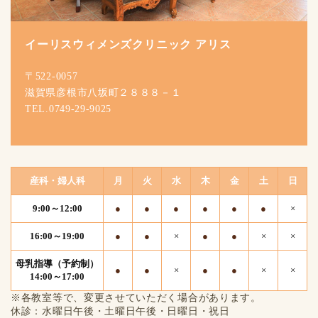
イーリスウィメンズクリニック アリス
〒522-0057
滋賀県彦根市八坂町２８８８－１
TEL.0749-29-9025
産科・婦人科
月
火
水
木
金
土
日
9:00～12:00
●
●
●
●
●
●
×
16:00～19:00
●
●
×
●
●
×
×
母乳指導（予約制）
●
●
×
●
●
×
×
14:00～17:00
※各教室等で、変更させていただく場合があります。
休診：水曜日午後・土曜日午後・日曜日・祝日