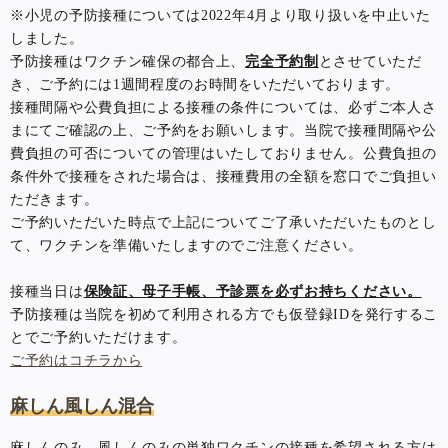
※小児の予防接種については2022年4月より取り扱いを中止いた
しました。
予防接種はワクチン確保の都合上、
完全予約制
とさせていただ
き、ご予約には1週間程度のお時間をいただいております。
接種間隔や公費負担による接種の条件については、必ずご本人さ
まにてご確認の上、ご予約をお願いします。当院で接種間隔や公
費負担の可否についての管理はいたしておりません。公費負担の
条件外で接種をされた場合は、接種費用の全額を窓口でご負担い
ただきます。
ご予約いただいた時点で上記についてご了承いただいたものとし
て、ワクチンを準備いたしますのでご注意ください。
接種当日は
保険証、母子手帳、予診票を必ずお持ちください。
予防接種は当院を初めて利用される方でも仮登録IDを発行するこ
とでご予約いただけます。
ご予約はコチラから
麻しん風しん混合
麻しんのみ、風しんのみの単独ワクチンの接種を希望される方は